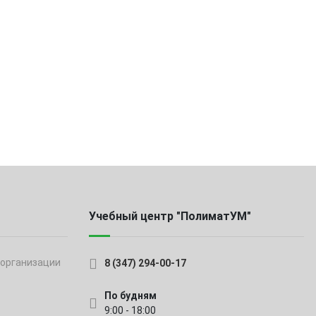
Учебный центр "ПолиматУМ"
 организации
8 (347) 294-00-17
По будням
9:00 - 18:00