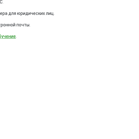
С.
нера для юридических лиц.
тронной почты.
бучение
.