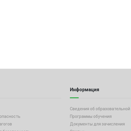
Информация
Сведения об образовательной
опасность
Программы обучения
агогов
Документы для зачисления